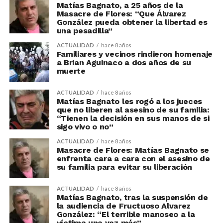
Matías Bagnato, a 25 años de la
Masacre de Flores: “Que Álvarez
González pueda obtener la libertad es
una pesadilla”
ACTUALIDAD
hace 8 años
Familiares y vecinos rindieron homenaje
a Brian Aguinaco a dos años de su
muerte
ACTUALIDAD
hace 8 años
Matías Bagnato les rogó a los jueces
que no liberen al asesino de su familia:
“Tienen la decisión en sus manos de si
sigo vivo o no”
ACTUALIDAD
hace 8 años
Masacre de Flores: Matías Bagnato se
enfrenta cara a cara con el asesino de
su familia para evitar su liberación
ACTUALIDAD
hace 8 años
Matías Bagnato, tras la suspensión de
la audiencia de Fructuoso Alvarez
González: “El terrible manoseo a la
víctima una vez más”