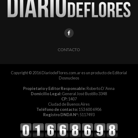
CONTACTO
Copyright © 2016 DiariodeFlores.com.ar es un producto de Editorial
Dosnucleos
Propietario y Editor Responsable:
Roberto D´Anna
Domicilio Legal:
General José Bustillo 3348
CP:
1407
Ciudad de Buenos Aires
Teléfono de contacto:
153 600 6906
Registro DNDA Nº:
5117493