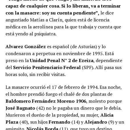
capaz de cualquier cosa. Si lo liberan, va a terminar
con la masacre: soy su cuenta pendiente”,
le dice
angustiado Matías a Clarín, quien está de licencia
médica en la aerolínea para la que trabaja y cuenta que
está yendo al psiquiatra.
Alvarez González
es español (de Asturias) y lo
condenaron a perpetua en noviembre de 1995. Está
preso en la
Unidad Penal N° 2 de Ezeiza
, dependiente
del
Servicio Penitenciario Federal
(SPF). Allí pasa sus
horas solo, sin recibir visitas.
La masacre ocurrió el 17 de febrero de 1994. Esa noche,
el hombre prendió fuego el chalé de dos plantas de
Baldomero Fernández Moreno 1906
, molesto porque
José Bagnato
(42) no le pagaba un dinero que le debía.
Murieron el dueño de la propiedad, su mujer,
Alicia
Plaza
(40), sus hijos
Fernando
(14) y
Alejandro
(9) y un
amiguito,
Nicolás Borda
(11), que tuvo un destino