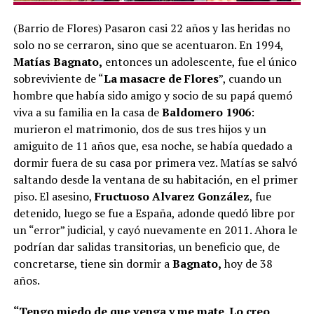
(Barrio de Flores) Pasaron casi 22 años y las heridas no
solo no se cerraron, sino que se acentuaron. En 1994,
Matías Bagnato,
entonces un adolescente, fue el único
sobreviviente de “
La masacre de Flores
”, cuando un
hombre que había sido amigo y socio de su papá quemó
viva a su familia en la casa de
Baldomero 1906
:
murieron el matrimonio, dos de sus tres hijos y un
amiguito de 11 años que, esa noche, se había quedado a
dormir fuera de su casa por primera vez. Matías se salvó
saltando desde la ventana de su habitación, en el primer
piso. El asesino,
Fructuoso Alvarez González
, fue
detenido, luego se fue a España, adonde quedó libre por
un “error” judicial, y cayó nuevamente en 2011. Ahora le
podrían dar salidas transitorias, un beneficio que, de
concretarse, tiene sin dormir a
Bagnato,
hoy de 38
años.
“Tengo miedo de que venga y me mate. Lo creo