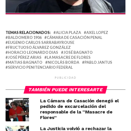
TEMAS RELACIONADOS:
ALICIA PLAZA
AXEL LOPEZ
BALDOMERO 1906
CÁMARA DE CASACIÓN PENAL
EUGENIO CARLOS SARRABAYROUSE
FRUCTUOSO ÁLVAREZ GONZÁLEZ
HORACIO LEONARDO DIAS
JOSÉ BAGNATO
JOSÉ PÉREZ ARIAS
LA MASACRE DE FLORES
MATIAS BAGNATO
NICOLÁS BORDA
PABLO JANTUS
SERVICIO PENITENCIARIO FEDERAL
PUBLICIDAD
TAMBIÉN PUEDE INTERESARTE
La Cámara de Casación denegó el
pedido de excarcelación del
responsable de la “Masacre de
Flores”
La Justicia volvió a rechazar la