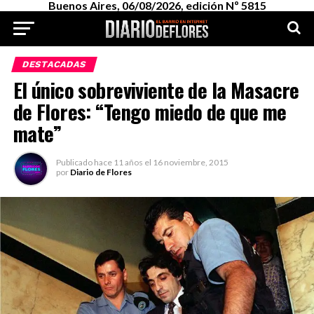
Buenos Aires, 06/08/2026, edición Nº 5815
DESTACADAS
El único sobreviviente de la Masacre
de Flores: “Tengo miedo de que me
mate”
Publicado
hace 11 años
el
16 noviembre, 2015
por
Diario de Flores