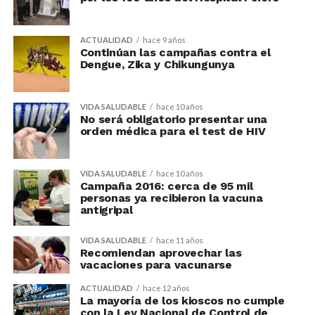
ACTUALIDAD
hace 9 años
Continúan las campañas contra el
Dengue, Zika y Chikungunya
VIDA SALUDABLE
hace 10 años
No será obligatorio presentar una
orden médica para el test de HIV
VIDA SALUDABLE
hace 10 años
Campaña 2016: cerca de 95 mil
personas ya recibieron la vacuna
antigripal
VIDA SALUDABLE
hace 11 años
Recomiendan aprovechar las
vacaciones para vacunarse
ACTUALIDAD
hace 12 años
La mayoría de los kioscos no cumple
con la Ley Nacional de Control de