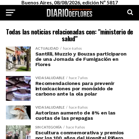
Buenos Aires, 08/08/2026, edición Nº 5817
Todas las noticias relacionadas con: "ministerio de
salud"
ACTUALIDAD
hace 6 años
Santilli, Muzzio y Bouzas participaron
de una Jornada de Fumigación en
Flores
VIDA SALUDABLE
hace 7 años
Recomendaciones para prevenir
intoxicaciones por monóxido de
carbono ante la ola polar
VIDA SALUDABLE
hace 8 años
Autorizan aumento de 8% en las
cuotas de las prepagas
SIN CATEGORÍA
hace 9 años
Escultura conmemorativa y premios
por los 100 años del Hospital Piñero