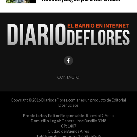
CONTACTO
Copyright © 2016 DiariodeFlores.com.ar es un producto de Editorial
Dosnucleos
Propietario y Editor Responsable:
Roberto D´Anna
Domicilio Legal:
General José Bustillo 3348
CP:
1407
Ciudad de Buenos Aires
Teléfono de contacto:
153 600 6906